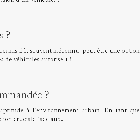
ession d’un véhicule….
s ?
 permis B1, souvent méconnu, peut être une option
 de véhicules autorise-t-il…
commandée ?
 aptitude à l’environnement urbain. En tant que
ection cruciale face aux…