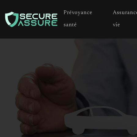
Prévoyance
Assuranc
santé
vie