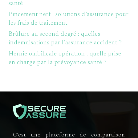
santé
Pincement nerf : solutions d’assurance pour
les frais de traitement
Brûlure au second degré : quelles
indemnisations par l’assurance accident ?
Hernie ombilicale opération : quelle prise
en charge par la prévoyance santé ?
C’est une plateforme de comparaison