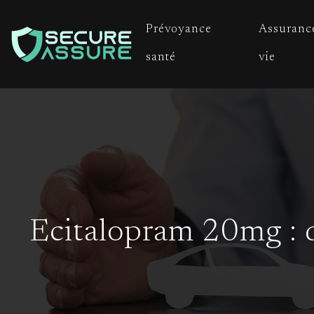
Prévoyance
Assuranc
santé
vie
Ecitalopram 20mg : q