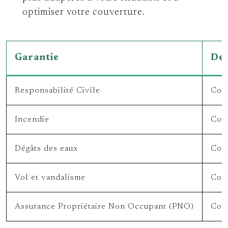
optimiser votre couverture.
Garantie
Des
Responsabilité Civile
Couv
Incendie
Couv
Dégâts des eaux
Couv
Vol et vandalisme
Couv
Assurance Propriétaire Non Occupant (PNO)
Couv